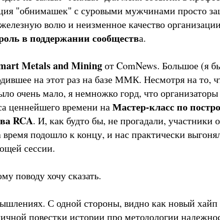
ция "обнимашек" с суровыми мужчинами просто за
 железную волю и неизменное качество организаци
роль в поддержании сообществ
а.
mart Metals and Mining
от ComNews. Большое (я бы
дившее на этот раз на базе ММК. Несмотря на то, 
ыло очень мало, я немножко горд, что организаторы
Мастер-класс по постр
са ценнейшего времени на
ева RCA
. И, как будто бы, не прогадали, участники 
а время подошло к концу, и нас практически выгоня
ющей сессии.
ому поводу хочу сказать.
мышлениях. С одной стороны, видно как новый хайп
личной повестки истории про методологии надежнос