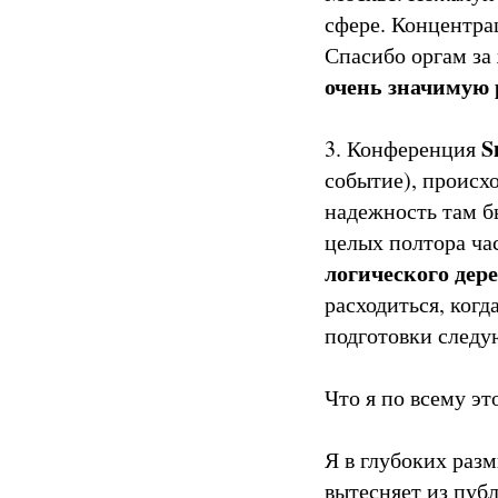
сфере. Концентра
Спасибо оргам за
очень значимую 
S
3. Конференция
событие), происхо
надежность там б
целых полтора ча
логического дер
расходиться, когд
подготовки следу
Что я по всему эт
Я в глубоких раз
вытесняет из пуб