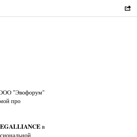
 ООО "Эвофорум"
емой про
MEGALLIANCE
в
ссиональной