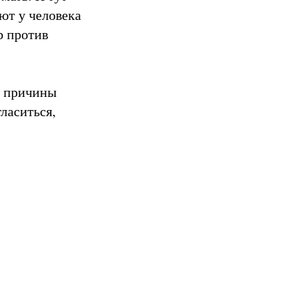
ют у человека
р против
р причины
ласиться,