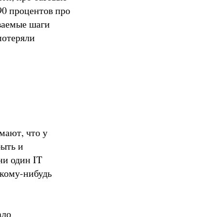
90 процентов про
ываемые шаги
потеряли
мают, что у
ыть и
ни один IT
 кому-нибудь
ало