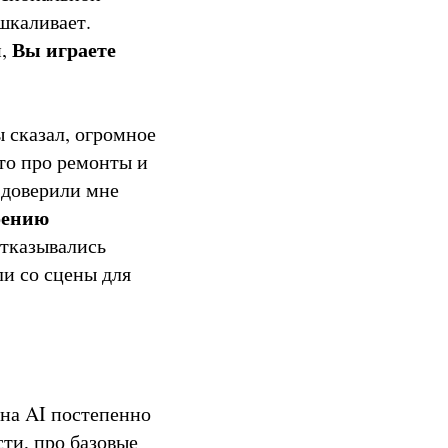
шкаливает.
Вы играете
и,
 сказал, огромное
что про ремонты и
 доверили мне
оению
отказывались
ли со сцены для
 на AI постепенно
ти, про базовые