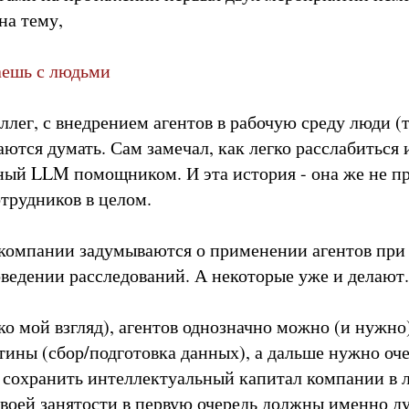
на тему,
лаешь с людьми
ллег, с внедрением агентов в рабочую среду люди (
ются думать. Сам замечал, как легко расслабиться 
ный LLM помощником. И эта история - она же не пр
отрудников в целом.
компании задумываются о применении агентов при 
оведении расследований. А некоторые уже и делают.
ко мой взгляд), агентов однозначно можно (и нужно
тины (сбор/подготовка данных), а дальше нужно оче
к сохранить интеллектуальный капитал компании в л
своей занятости в первую очередь должны именно ду