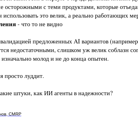
е осторожными с теми продуктами, которые отъеда
н использовать это велик, а реально работающих ме
еления
- что то не видно
 валидацией предложенных AI вариантов (наприме
утся недостаточными, слишком уж велик соблазн сог
 изначально молод и не до конца опытен.
я просто луддит.
такие штуки, как ИИ агенты в надежности?
нов, CMRP