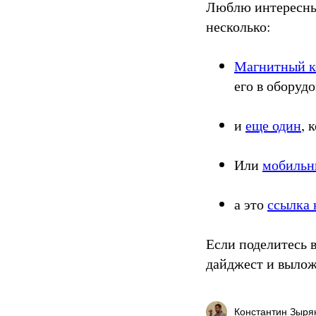
Люблю интересные
несколько:
Магнитный к
его в оборуд
и
еще один
, 
Или
мобильн
а это
ссылка 
Если поделитесь
дайджест и вылож
Константин Зыря