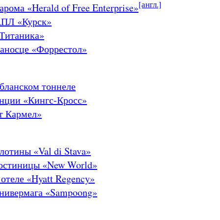
[англ.]
рома «Herald of Free Enterprise»
АПЛ «Курск»
«Титаника»
ианосце «Форрестол»
бланском тоннеле
анции «Кингс-Кросс»
т Кармел»
отины «Val di Stava»
остиницы «New World»
 отеле «Hyatt Regency»
нивермага «Sampoong»