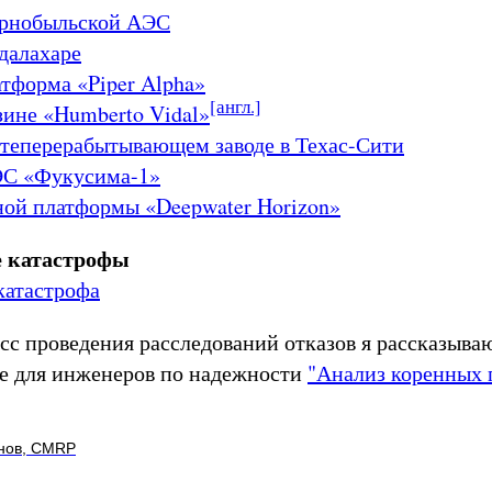
ернобыльской АЭС
далахаре
тформа «Piper Alpha»
[англ.]
зине «Humberto Vidal»
фтеперерабытывающем заводе в Техас-Сити
ЭС «Фукусима-1»
ной платформы «Deepwater Horizon»
 катастрофы
катастрофа
сс проведения расследований отказов я рассказыва
е для инженеров по надежности
"Анализ коренных 
нов, CMRP