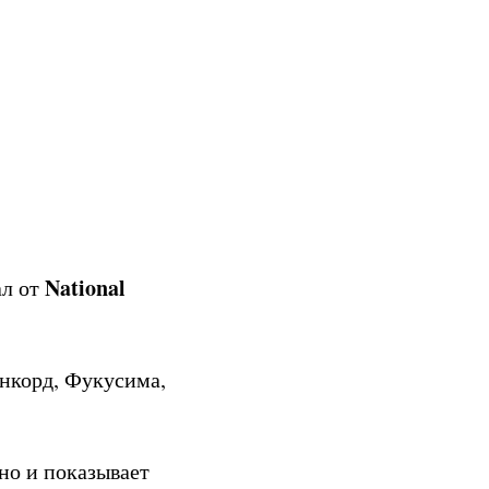
National
ал от
нкорд, Фукусима,
но и показывает