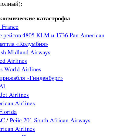
полный):
космические катастрофы
 France
 рейсов 4805 KLM и 1736 Pan American
шаттла «Колумбия»
ish Midland Airways
ed Airlines
s World Airlines
дирижабля «Гинденбург»
Al
Jet Airlines
ican Airlines
Florida
AC
/
Рейс 201 South African Airways
ican Airlines