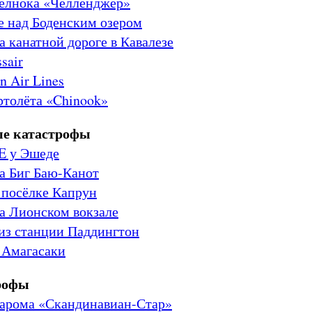
челнока «Челленджер»
е над Боденским озером
а канатной дороге в Кавалезе
sair
n Air Lines
ртолёта «Chinook»
е катастрофы
E у Эшеде
а Биг Баю-Канот
 посёлке Капрун
а Лионском вокзале
из станции Паддингтон
 Амагасаки
рофы
парома «Скандинавиан-Стар»