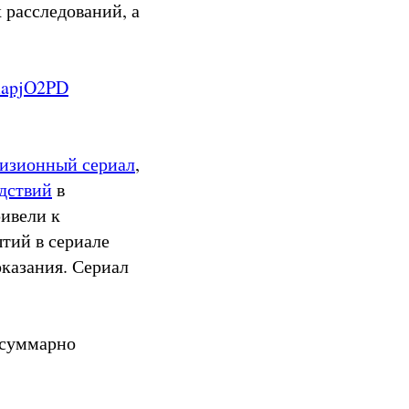
 расследований, а
mapjO2PD
визионный сериал
,
дствий
в
ривели к
тий в сериале
казания. Сериал
, суммарно