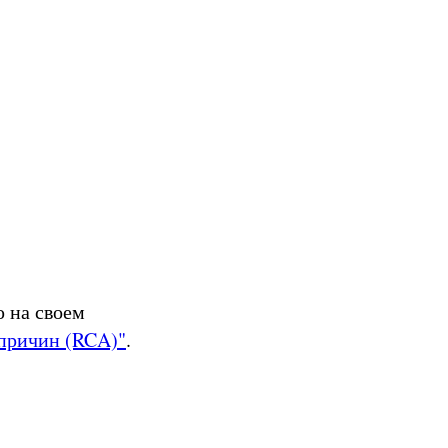
ю на своем
причин (RCA)"
.