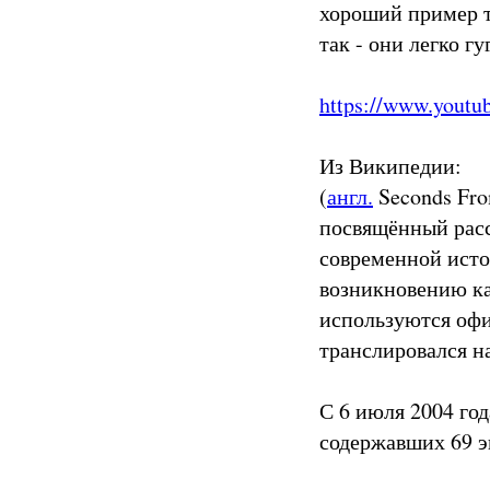
хороший пример т
так - они легко г
https://www.yout
Из Википедии:
(
англ.
Seconds Fro
посвящённый рас
современной исто
возникновению ка
используются офи
транслировался на
С 6 июля 2004 год
содержавших 69 э