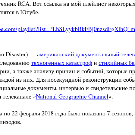
ехник RCA. Вот ссылка на мой плейлист некоторых
углятся в Ютубе.
ube.com/playlist?list=PLhSLyykbBkFBj0nzsdFgXlhQ1
m Disaster) —
американский
документальный
теле
следованию
техногенных катастроф
и
стихийных бе
рии, а также анализу причин и событий, которые п
ждой из них. Для посекундной реконструкции собы
циальные документы, интервью и свидетельские по
 телеканале «
National Geographic Channel
».
а по 22 февраля 2018 года было показано 7 сезонов
пизодов.