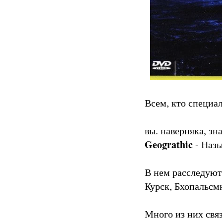
Всем, кто специа
вы. наверняка, зн
Geograthic
- Назы
В нем расследуют
Курск, Бхопальсмк
Много из них свя